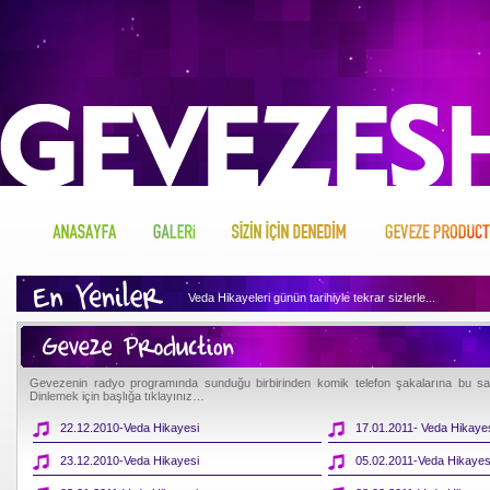
Veda Hikayeleri günün tarihiyle tekrar sizlerle...
Geveze'nin arşivini dinlemek için tıklayın...
Geveze Sizin İçin Neler Denemiş merak ediyor musunuz, h
Gevezenin radyo programında sunduğu birbirinden komik telefon şakalarına bu sayfa
Dinlemek için başlığa tıklayınız…
Geveze'nin hakkında merak ettikleriniz var mı, o zaman tı
22.12.2010-Veda Hikayesi
17.01.2011- Veda Hikaye
23.12.2010-Veda Hikayesi
05.02.2011-Veda Hikayes
Geveze'nin gönlünden sizin için ne kopuyormuş biliyor mu