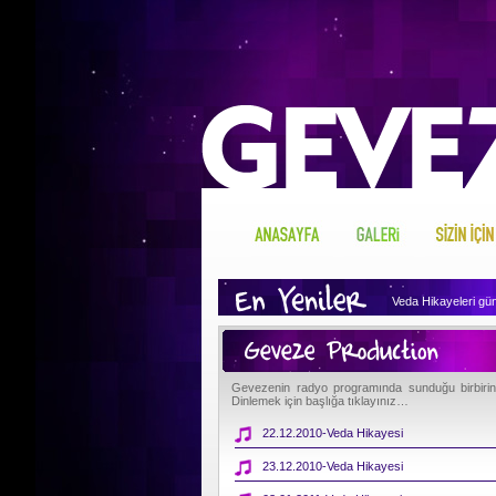
Veda Hikayeleri günü
Geveze'nin arşivini 
Geveze Sizin İçin 
Gevezenin radyo programında sunduğu birbirinde
Dinlemek için başlığa tıklayınız…
Geveze'nin hakkında
22.12.2010-Veda Hikayesi
23.12.2010-Veda Hikayesi
Geveze'nin gönlünde