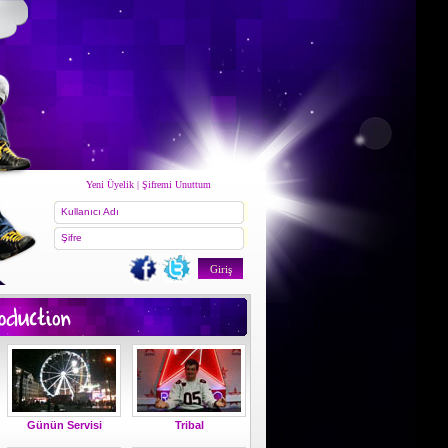
Yeni Üyelik
|
Şifremi Unuttum
Kullanıcı Adı
Şifre
Günün Servisi
Tribal