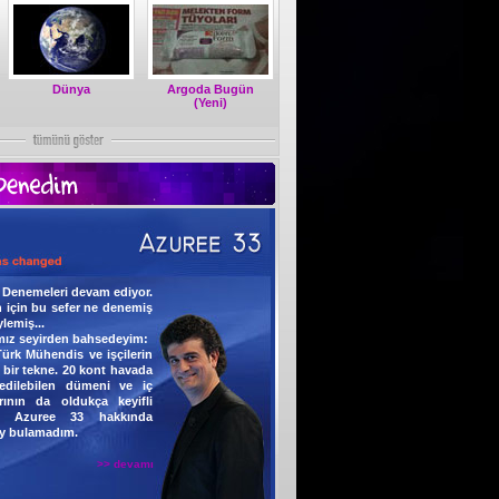
Dünya
Argoda Bugün
(Yeni)
n Denemeleri devam ediyor.
 için bu sefer ne denemiş
lemiş...
ımız seyirden bahsedeyim:
rk Mühendis ve işçilerin
 bir tekne. 20 kont havada
edilebilen dümeni ve iç
rının da oldukça keyifli
e Azuree 33 hakkında
şey bulamadım.
>> devamı