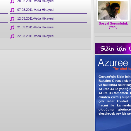
28.02.2011-Veda Hikayesi
07.03.2011-Veda Hikayesi
12.03.2011-Veda Hikayesi
Sosyal Sorumluluk
(Yeni)
21.03.2011-Veda Hikayesi
22.03.2011-Veda Hikayesi
Geveze’nin Sizin İçi
Bakalım Geveze sizin
ve hakkında neler söy
Azuree 33 ile yaptığ
Azure 33 tamamen Tü
elinden çıkmış süper
çok rahat kontrol 
hacmi ile kamarala
olduğunu görünc
eleştirecek pek bir 