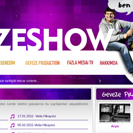
n tarihiyle tekrar sizlerle...
dinlemek için tıklayın...
Neler Denemiş merak ediyor musunuz, haydi tıklayın ve görün...
n komik telefon şakalarına bu sayfalardan ulaşabilirsiniz.
 merak ettikleriniz var mı, o zaman tıklayın ve öğrenin...
17.01.2011- Veda Hikayesi
05.02.2011-Veda Hikayesi
Arşiv
n sizin için ne kopuyormuş biliyor musunuz, tıklayın ve öğrenin...