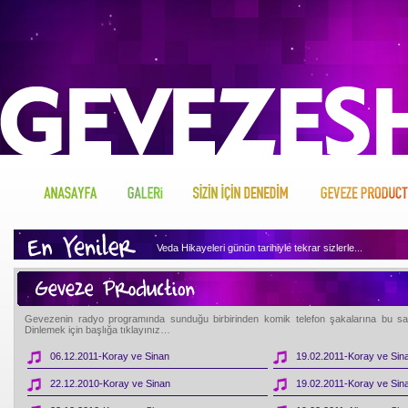
Veda Hikayeleri günün tarihiyle tekrar sizlerle...
Geveze'nin arşivini dinlemek için tıklayın...
Geveze Sizin İçin Neler Denemiş merak ediyor musunuz, h
Gevezenin radyo programında sunduğu birbirinden komik telefon şakalarına bu sayfa
Dinlemek için başlığa tıklayınız…
Geveze'nin hakkında merak ettikleriniz var mı, o zaman tı
06.12.2011-Koray ve Sinan
19.02.2011-Koray ve Sin
22.12.2010-Koray ve Sinan
19.02.2011-Koray ve Sin
Geveze'nin gönlünden sizin için ne kopuyormuş biliyor mu