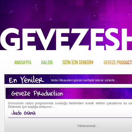
Veda Hikayeleri günün tarihiyle tekrar sizlerle...
Geveze'nin arşivini dinlemek için tıklayın...
Geveze Sizin İçin Neler Denemiş merak ediyor musunuz, h
Gevezenin radyo programında sunduğu birbirinden komik telefon şakalarına bu sayfa
Dinlemek için başlığa tıklayınız…
Geveze'nin hakkında merak ettikleriniz var mı, o zaman tı
Yüklenemedi...
Geveze'nin gönlünden sizin için ne kopuyormuş biliyor mu