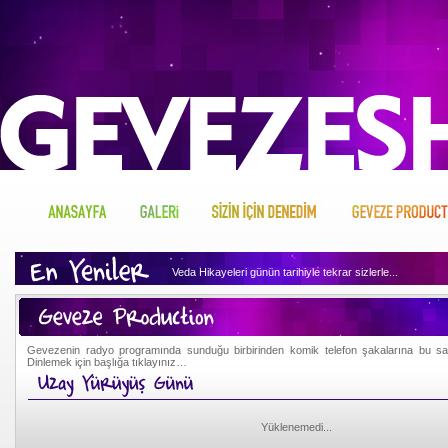
Veda Hikayeleri günün tarihiyle tekrar sizlerle...
Geveze'nin arşivini dinlemek için tıklayın...
Geveze Sizin İçin Neler Denemiş merak ediyor musunuz, h
Gevezenin radyo programında sunduğu birbirinden komik telefon şakalarına bu sayfa
Dinlemek için başlığa tıklayınız…
Geveze'nin hakkında merak ettikleriniz var mı, o zaman tı
Yüklenemedi...
Geveze'nin gönlünden sizin için ne kopuyormuş biliyor mu